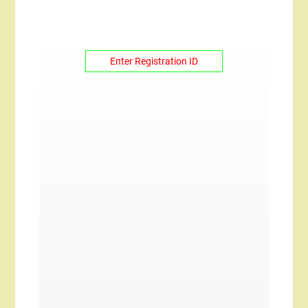
Registration Number :
Roll No :
Student Name :
Fathers Name :